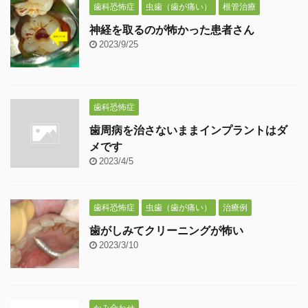
歯科恐怖症
虫歯（歯が痛い）
根管治療
神経を取るのが怖かった患者さん
2023/9/25
歯科恐怖症
歯周病を治さないままインプラントはダ
メです
2023/4/5
歯科恐怖症
虫歯（歯が痛い）
治療例
歯がしみてクリーニングが怖い
2023/3/10
かみ合わせ