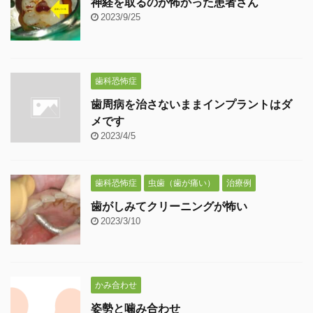
神経を取るのが怖かった患者さん
2023/9/25
歯科恐怖症
歯周病を治さないままインプラントはダ
メです
2023/4/5
歯科恐怖症
虫歯（歯が痛い）
治療例
歯がしみてクリーニングが怖い
2023/3/10
かみ合わせ
姿勢と噛み合わせ