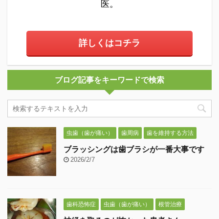
医。
詳しくはコチラ
ブログ記事をキーワードで検索
虫歯（歯が痛い）
歯周病
歯を維持する方法
ブラッシングは歯ブラシが一番大事です
2026/2/7
歯科恐怖症
虫歯（歯が痛い）
根管治療