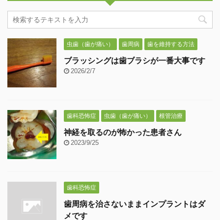
虫歯（歯が痛い）
歯周病
歯を維持する方法
ブラッシングは歯ブラシが一番大事です
2026/2/7
歯科恐怖症
虫歯（歯が痛い）
根管治療
神経を取るのが怖かった患者さん
2023/9/25
歯科恐怖症
歯周病を治さないままインプラントはダ
メです