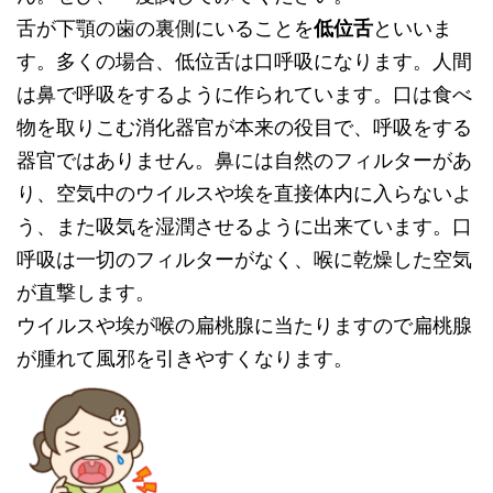
舌が下顎の歯の裏側にいることを
低位舌
といいま
す。多くの場合、低位舌は口呼吸になります。人間
は鼻で呼吸をするように作られています。
口は食べ
物を取りこむ消化器官が本来の役目で、
呼吸をする
器官ではありません。鼻には自然のフィルターがあ
り、
空気中のウイルスや埃を直接体内に入らないよ
う、
また吸気を湿潤させるように出来ています。口
呼吸は一切のフィルターがなく、
喉に乾燥した空気
が直撃します。
ウイルスや埃が喉の扁桃腺に当たりますので扁桃腺
が腫れて風邪を
引きやすくなります。