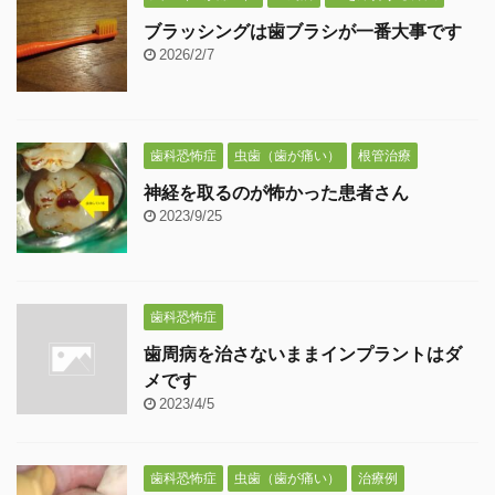
ブラッシングは歯ブラシが一番大事です
2026/2/7
歯科恐怖症
虫歯（歯が痛い）
根管治療
神経を取るのが怖かった患者さん
2023/9/25
歯科恐怖症
歯周病を治さないままインプラントはダ
メです
2023/4/5
歯科恐怖症
虫歯（歯が痛い）
治療例