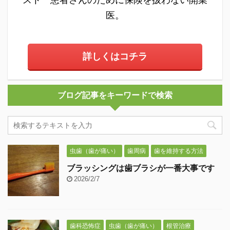
スト 患者さんのために保険を扱わない開業
医。
詳しくはコチラ
ブログ記事をキーワードで検索
虫歯（歯が痛い）
歯周病
歯を維持する方法
ブラッシングは歯ブラシが一番大事です
2026/2/7
歯科恐怖症
虫歯（歯が痛い）
根管治療