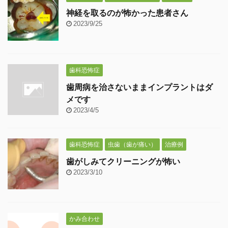
神経を取るのが怖かった患者さん
2023/9/25
歯科恐怖症
歯周病を治さないままインプラントはダ
メです
2023/4/5
歯科恐怖症
虫歯（歯が痛い）
治療例
歯がしみてクリーニングが怖い
2023/3/10
かみ合わせ