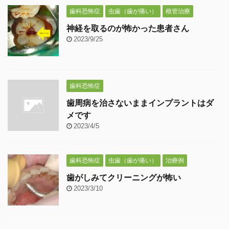
歯科恐怖症
虫歯（歯が痛い）
根管治療
神経を取るのが怖かった患者さん
2023/9/25
歯科恐怖症
歯周病を治さないままインプラントはダ
メです
2023/4/5
歯科恐怖症
虫歯（歯が痛い）
治療例
歯がしみてクリーニングが怖い
2023/3/10