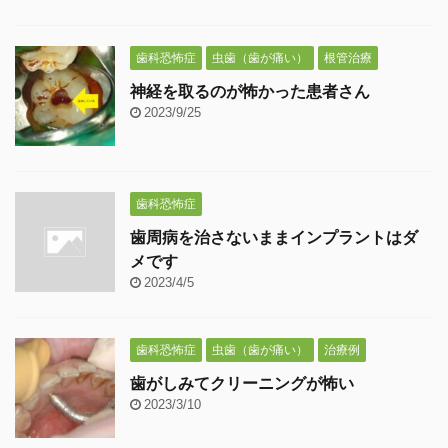
歯科恐怖症
虫歯（歯が痛い）
根管治療
神経を取るのが怖かった患者さん
2023/9/25
歯科恐怖症
歯周病を治さないままインプラントはダ
メです
2023/4/5
歯科恐怖症
虫歯（歯が痛い）
治療例
歯がしみてクリーニングが怖い
2023/3/10