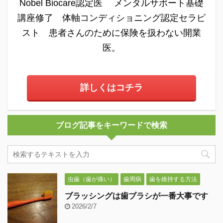
Nobel Biocare認定医 メンタルサポート基礎
講座修了 体軸コンディショニング認定セラピ
スト 患者さんのために保険を扱わない開業
医。
詳しくはコチラ
ブログ記事をキーワードで検索
虫歯（歯が痛い）
歯周病
歯を維持する方法
ブラッシングは歯ブラシが一番大事です
2026/2/7