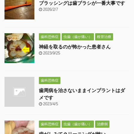
ブラッシングは歯ブラシが一番大事です
2026/2/7
歯科恐怖症
虫歯（歯が痛い）
根管治療
神経を取るのが怖かった患者さん
2023/9/25
歯科恐怖症
歯周病を治さないままインプラントはダ
メです
2023/4/5
歯科恐怖症
虫歯（歯が痛い）
治療例