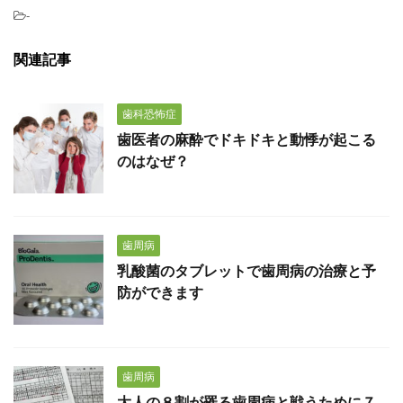
-
関連記事
歯科恐怖症
歯医者の麻酔でドキドキと動悸が起こる
のはなぜ？
歯周病
乳酸菌のタブレットで歯周病の治療と予
防ができます
歯周病
大人の８割が罹る歯周病と戦うために７