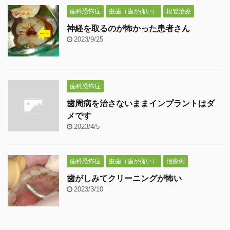
歯科恐怖症
虫歯（歯が痛い）
根管治療
神経を取るのが怖かった患者さん
2023/9/25
歯科恐怖症
歯周病を治さないままインプラントはダ
メです
2023/4/5
歯科恐怖症
虫歯（歯が痛い）
治療例
歯がしみてクリーニングが怖い
2023/3/10