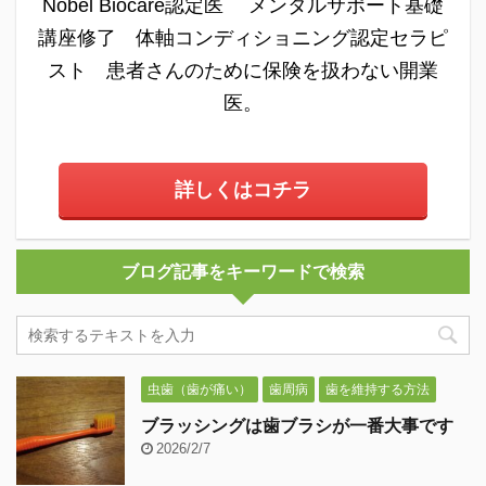
Nobel Biocare認定医 メンタルサポート基礎
講座修了 体軸コンディショニング認定セラピ
スト 患者さんのために保険を扱わない開業
医。
詳しくはコチラ
ブログ記事をキーワードで検索
虫歯（歯が痛い）
歯周病
歯を維持する方法
ブラッシングは歯ブラシが一番大事です
2026/2/7