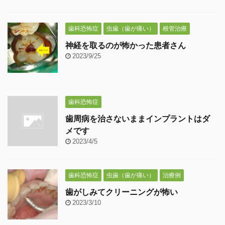
歯科恐怖症
虫歯（歯が痛い）
根管治療
神経を取るのが怖かった患者さん
2023/9/25
歯科恐怖症
歯周病を治さないままインプラントはダ
メです
2023/4/5
歯科恐怖症
虫歯（歯が痛い）
治療例
歯がしみてクリーニングが怖い
2023/3/10