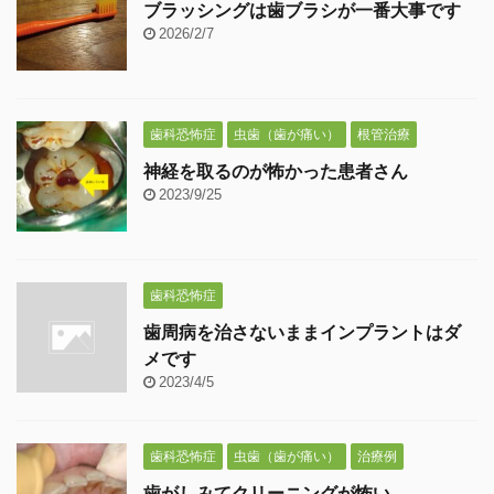
ブラッシングは歯ブラシが一番大事です
2026/2/7
歯科恐怖症
虫歯（歯が痛い）
根管治療
神経を取るのが怖かった患者さん
2023/9/25
歯科恐怖症
歯周病を治さないままインプラントはダ
メです
2023/4/5
歯科恐怖症
虫歯（歯が痛い）
治療例
歯がしみてクリーニングが怖い