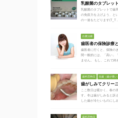
乳酸菌のタブレッ
乳酸菌のタブレットで歯
の免疫力を上げよう、と
の一途をたどります(T_T ..
自費治療
歯医者の保険診療
歯医者に行くと、保険の
間一般的には、「高い」
ません。 もし、これで終わ .
歯科恐怖症
虫歯（歯が痛い
歯がしみてクリー
ここ数日は暖かく、春の
す。冬は歯がしみると訴
した歯が冷たいものにしみる 
歯科恐怖症