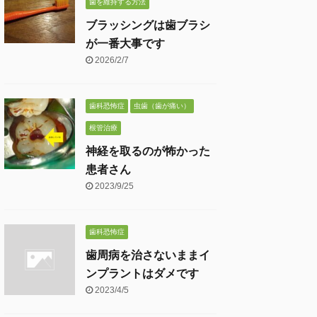
歯を維持する方法
ブラッシングは歯ブラシ
が一番大事です
2026/2/7
歯科恐怖症
虫歯（歯が痛い）
根管治療
神経を取るのが怖かった
患者さん
2023/9/25
歯科恐怖症
歯周病を治さないままイ
ンプラントはダメです
2023/4/5