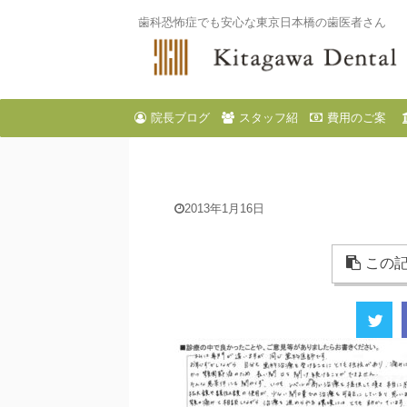
歯科恐怖症でも安心な東京日本橋の歯医者さん
院長ブログ
スタッフ紹
費用のご案
介
内
2013年1月16日
この記