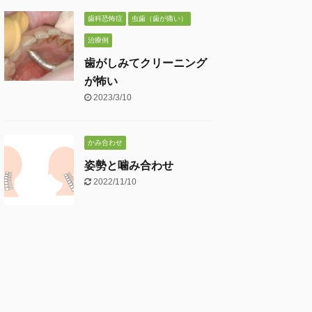
歯科恐怖症
虫歯（歯が痛い）
治療例
歯がしみてクリーニング
が怖い
2023/3/10
かみ合わせ
姿勢と噛み合わせ
2022/11/10