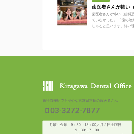
歯医者さんが怖い
歯医者さんが怖い（歯科
ていなかった」 「歯の
しゃると思います。怖い理 .
歯科恐怖症でも安心な東京日本橋の歯医者さん
03-3272-7877
月曜～金曜 9：30～18：00／月２回土曜日
9：30~17：00