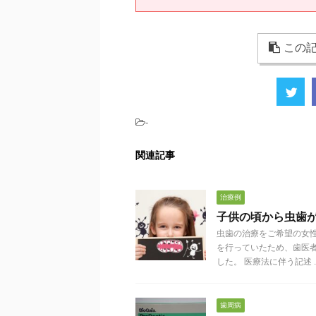
この記
-
関連記事
治療例
子供の頃から虫歯
虫歯の治療をご希望の女性
を行っていたため、歯医
した。 医療法に伴う記述 ..
歯周病