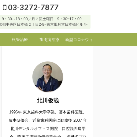
03-3272-7877
9：30～18：00／月２回土曜日 9：30~17：00
7 東京都中央区日本橋２丁目2-8−東京風月堂日本橋ビル7F
根管治療
歯周病治療
新型コロナウィ
ルスなど感染症
に対する当院の
対応
北川俊哉
1996年 東京歯科大学卒業、藤本歯科医院、
藤本研修会、近藤歯科医院に勤務後 2007 年
北川デンタルオフィス開院 口腔顔面痛学
会 臨床応用顕微鏡歯科学会 棚田式プロ