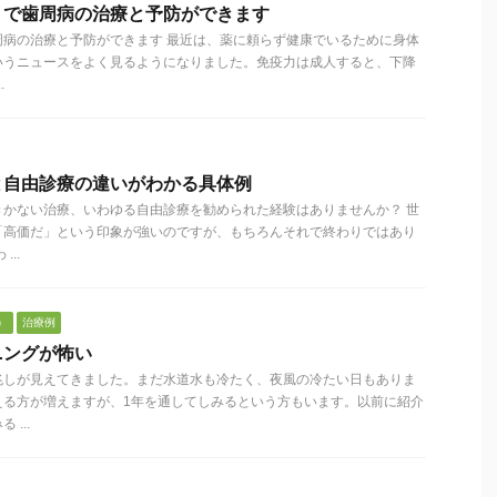
トで歯周病の治療と予防ができます
周病の治療と予防ができます 最近は、薬に頼らず健康でいるために身体
いうニュースをよく見るようになりました。免疫力は成人すると、下降
.
と自由診療の違いがわかる具体例
きかない治療、いわゆる自由診療を勧められた経験はありませんか？ 世
「高価だ」という印象が強いのですが、もちろんそれで終わりではあり
..
）
治療例
ニングが怖い
兆しが見えてきました。まだ水道水も冷たく、夜風の冷たい日もありま
える方が増えますが、1年を通してしみるという方もいます。以前に紹介
...