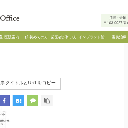
月曜～金曜 
〒103-002
医院案内
初めての方
歯医者が怖い方
インプラント治
審美治療
へ
療
事タイトルとURLをコピー