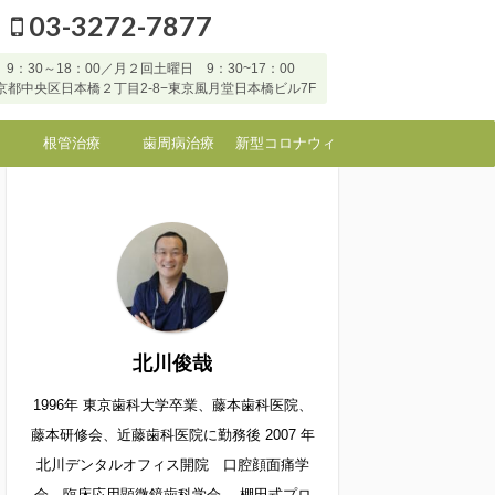
03-3272-7877
9：30～18：00／月２回土曜日 9：30~17：00
7 東京都中央区日本橋２丁目2-8−東京風月堂日本橋ビル7F
根管治療
歯周病治療
新型コロナウィ
ルスなど感染症
に対する当院の
対応
北川俊哉
1996年 東京歯科大学卒業、藤本歯科医院、
藤本研修会、近藤歯科医院に勤務後 2007 年
北川デンタルオフィス開院 口腔顔面痛学
会 臨床応用顕微鏡歯科学会 棚田式プロ