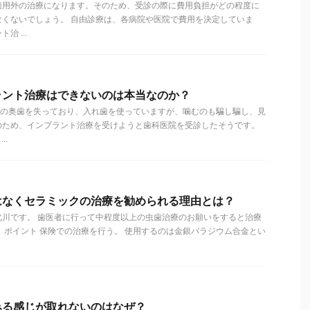
適用外の治療になります。そのため、受診の際に費用負担がどの程度に
なくないでしょう。 自由診療は、各病院や医院で費用を決定していま
 ...
ラント治療はできないのは本当なのか？
上の奥歯を失っており、入れ歯を使っていますが、噛むのも騙し騙し、見
のため、インプラント治療を受けようと歯科医院を受診したそうです。
..
はなくセラミックの治療を勧められる理由とは？
北川です。 歯医者に行って中程度以上の虫歯治療のお願いをすると治療
 ポイント 保険での治療を行う。 使用するのは金銀パラジウム合金とい
みる感じが取れないのはなぜ？