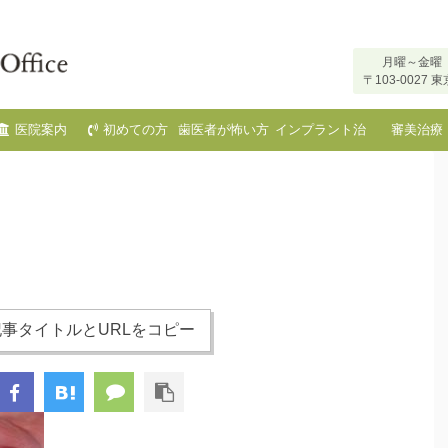
月曜～金曜 
〒103-002
医院案内
初めての方
歯医者が怖い方
インプラント治
審美治療
へ
療
事タイトルとURLをコピー