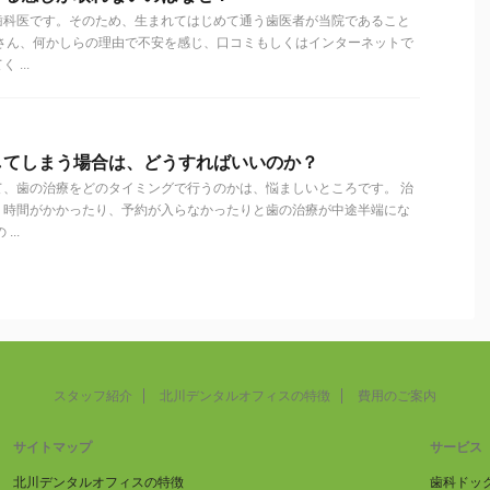
歯科医です。そのため、生まれてはじめて通う歯医者が当院であること
皆さん、何かしらの理由で不安を感じ、口コミもしくはインターネットで
...
してしまう場合は、どうすればいいのか？
て、歯の治療をどのタイミングで行うのかは、悩ましいところです。 治
り時間がかかったり、予約が入らなかったりと歯の治療が中途半端にな
..
スタッフ紹介
北川デンタルオフィスの特徴
費用のご案内
サイトマップ
サービス
北川デンタルオフィスの特徴
歯科ドッ