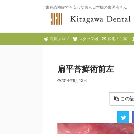
歯科恐怖症でも安心な東京日本橋の歯医者さん
院長ブログ
スタッフ紹
費用のご案
介
内
扁平苔癬術前左
2014年9月13日
この記