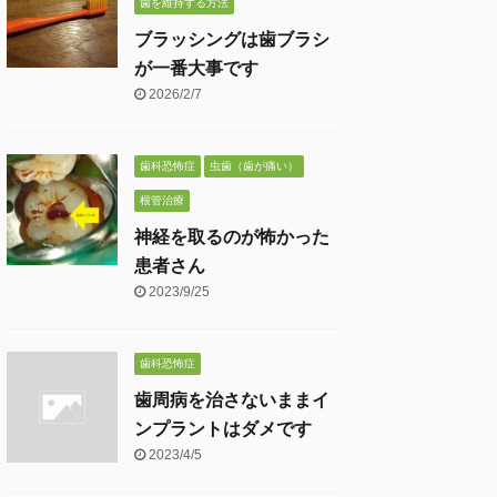
歯を維持する方法
ブラッシングは歯ブラシ
が一番大事です
2026/2/7
歯科恐怖症
虫歯（歯が痛い）
根管治療
神経を取るのが怖かった
患者さん
2023/9/25
歯科恐怖症
歯周病を治さないままイ
ンプラントはダメです
2023/4/5