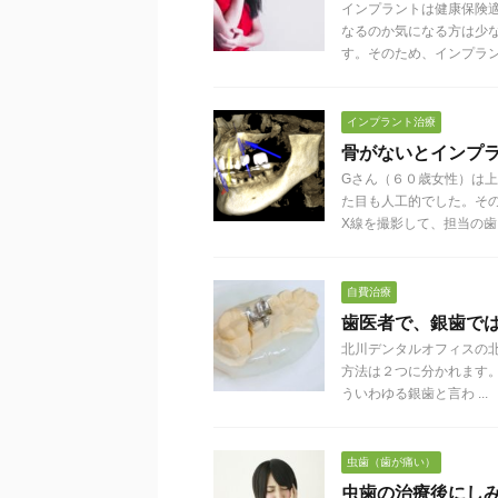
インプラントは健康保険
なるのか気になる方は少
す。そのため、インプラント治
インプラント治療
骨がないとインプ
Gさん（６０歳女性）は
た目も人工的でした。そ
X線を撮影して、担当の歯 .
自費治療
歯医者で、銀歯で
北川デンタルオフィスの
方法は２つに分かれます。
ういわゆる銀歯と言わ ...
虫歯（歯が痛い）
虫歯の治療後にし