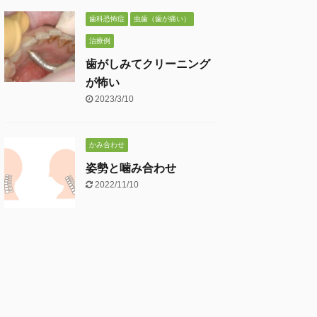
歯科恐怖症
虫歯（歯が痛い）
治療例
歯がしみてクリーニング
が怖い
2023/3/10
かみ合わせ
姿勢と噛み合わせ
2022/11/10