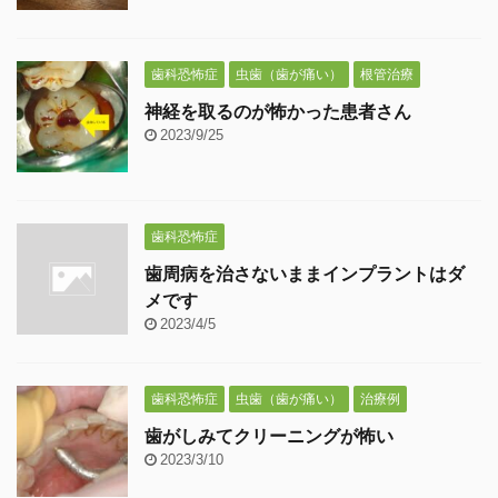
歯科恐怖症
虫歯（歯が痛い）
根管治療
神経を取るのが怖かった患者さん
2023/9/25
歯科恐怖症
歯周病を治さないままインプラントはダ
メです
2023/4/5
歯科恐怖症
虫歯（歯が痛い）
治療例
歯がしみてクリーニングが怖い
2023/3/10