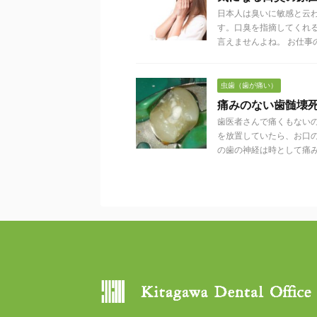
日本人は臭いに敏感と云
す。口臭を指摘してくれ
言えませんよね。 お仕事の場
虫歯（歯が痛い）
痛みのない歯髄壊
歯医者さんで痛くもない
を放置していたら、お口
の歯の神経は時として痛みなく