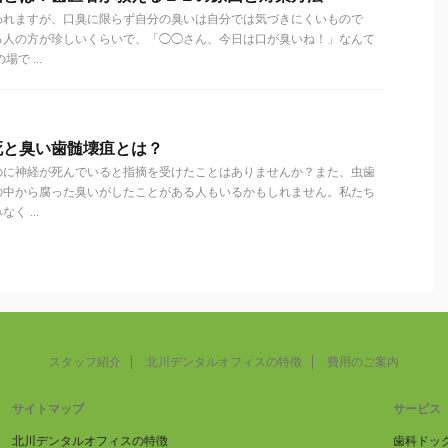
われますが、口臭に限らず自分の臭いは自分では気づきにくいもので
る人の方が珍しいくらいで、「◯◯さん、今日は口が臭いね！」なんて
で ...
死と臭い歯髄壊疽とは？
のに神経が死んでいると指摘を受けたことはありませんか？また、虫歯
の中から腐った臭いがしたことがある人もいるかもしれません。私たち
 ...
スタッフ紹介
北川デンタルオフィスの特徴
費用のご案内
サイトマップ
サービス
北川デンタルオフィスの特徴
歯科ドッ