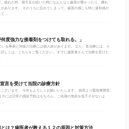
ど、疲れた時、寝不足が続いた時になんとなく歯茎が重かったり、腫れ
とがあります。 そのうちに忘れてしまって、歯茎の感じも特に違和感が
...
が何度強力な接着剤をつけても取れる。」
ている事例と同様の治療には個人差があります。 また、各治療には、そ
。詳しくは、こちらをご覧ください。 すでに歯医者さんで治療を受けた
.
事態宣言を受けて当院の診療方針
ございます。 今年もよろしくお願いいたします。 政府より緊急事態宣
さま方には日常の感染予防はもちろん、ご自身の免疫を低下させないよ
..
因とは？歯医者が教える１２の原因と対策方法