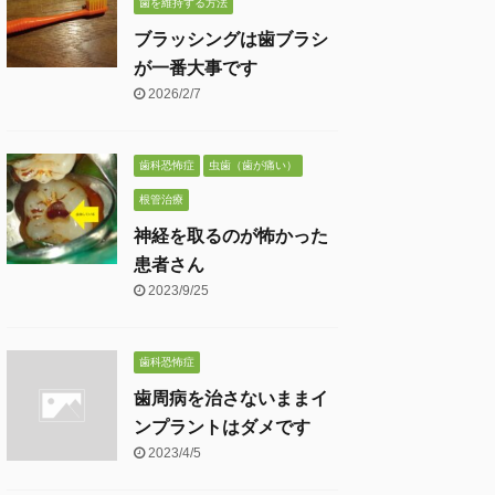
歯を維持する方法
ブラッシングは歯ブラシ
が一番大事です
2026/2/7
歯科恐怖症
虫歯（歯が痛い）
根管治療
神経を取るのが怖かった
患者さん
2023/9/25
歯科恐怖症
歯周病を治さないままイ
ンプラントはダメです
2023/4/5