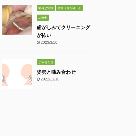
歯科恐怖症
虫歯（歯が痛い）
治療例
歯がしみてクリーニング
が怖い
2023/3/10
かみ合わせ
姿勢と噛み合わせ
2022/11/10