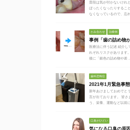
普段は気が付かないけれ
ぼったくなったりするこ
なくなっているので、忘れて 
かみ合わせ
治療例
事例「歯の詰め物
医療法に伴う記述 紹介し
れぞれリスクがあります
後に「銀色の詰め物や差 ..
歯科恐怖症
2021年1月緊急
新年あけましておめでとう
言が出ております。 皆
う、栄養、運動など以前に .
口臭がひどい
気になる口臭の原