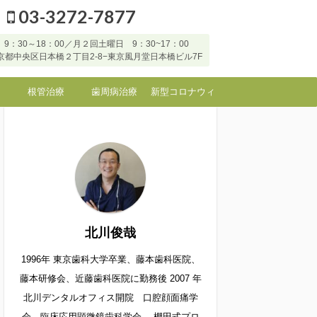
03-3272-7877
9：30～18：00／月２回土曜日 9：30~17：00
7 東京都中央区日本橋２丁目2-8−東京風月堂日本橋ビル7F
根管治療
歯周病治療
新型コロナウィ
ルスなど感染症
に対する当院の
対応
北川俊哉
1996年 東京歯科大学卒業、藤本歯科医院、
藤本研修会、近藤歯科医院に勤務後 2007 年
北川デンタルオフィス開院 口腔顔面痛学
会 臨床応用顕微鏡歯科学会 棚田式プロ