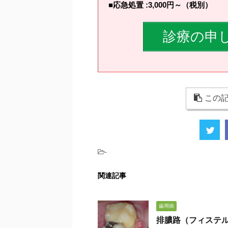
■応急処置 :3,000円～（税別）
診療の申
この記
-
関連記事
歯周病
排膿路（フィステ