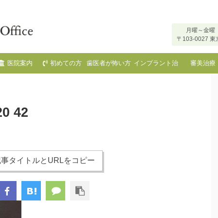
月曜～金曜 
〒103-002
医院案内
初めての方
歯医者が怖い方
インプラント治
審美治療
へ
療
20 42
事タイトルとURLをコピー