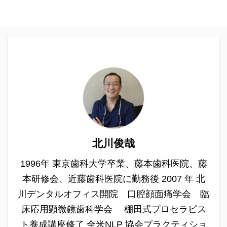
北川俊哉
1996年 東京歯科大学卒業、藤本歯科医院、藤
本研修会、近藤歯科医院に勤務後 2007 年 北
川デンタルオフィス開院 口腔顔面痛学会 臨
床応用顕微鏡歯科学会 棚田式プロセラピス
ト養成講座修了 全米NLP 協会プラクティショ