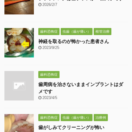
2026/2/7
歯科恐怖症
虫歯（歯が痛い）
根管治療
神経を取るのが怖かった患者さん
2023/9/25
歯科恐怖症
歯周病を治さないままインプラントはダ
メです
2023/4/5
歯科恐怖症
虫歯（歯が痛い）
治療例
歯がしみてクリーニングが怖い