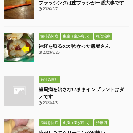
ブラッシングは歯ブラシが一番大事です
2026/2/7
歯科恐怖症
虫歯（歯が痛い）
根管治療
神経を取るのが怖かった患者さん
2023/9/25
歯科恐怖症
歯周病を治さないままインプラントはダ
メです
2023/4/5
歯科恐怖症
虫歯（歯が痛い）
治療例
歯がしみてクリーニングが怖い