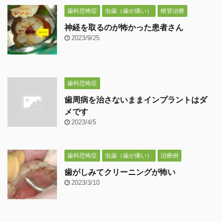
歯科恐怖症
虫歯（歯が痛い）
根管治療
神経を取るのが怖かった患者さん
2023/9/25
歯科恐怖症
歯周病を治さないままインプラントはダ
メです
2023/4/5
歯科恐怖症
虫歯（歯が痛い）
治療例
歯がしみてクリーニングが怖い
2023/3/10