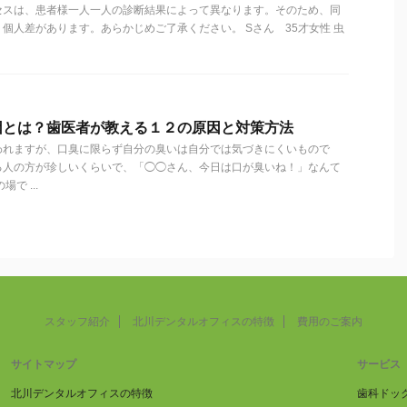
セスは、患者様一人一人の診断結果によって異なります。そのため、同
個人差があります。あらかじめご了承ください。 Sさん 35才女性 虫
因とは？歯医者が教える１２の原因と対策方法
われますが、口臭に限らず自分の臭いは自分では気づきにくいもので
る人の方が珍しいくらいで、「◯◯さん、今日は口が臭いね！」なんて
で ...
スタッフ紹介
北川デンタルオフィスの特徴
費用のご案内
サイトマップ
サービス
北川デンタルオフィスの特徴
歯科ドッ