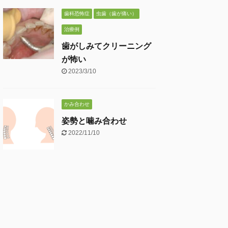
歯科恐怖症
虫歯（歯が痛い）
治療例
歯がしみてクリーニング
が怖い
2023/3/10
かみ合わせ
姿勢と噛み合わせ
2022/11/10