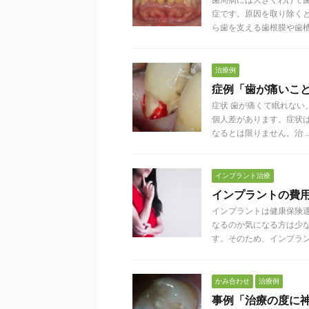
歯周病には大きくわけて
症です。原因を取り除く
ら歯を支える歯根膜や歯槽骨が
治療例
症例「歯が痛いこ
症状 歯が痛くて眠れない
個人差があります。症状
なるとは限りません。治 ..
インプラント治療
インプラントの費
インプラントは健康保険
なるのか気になる方は少
す。そのため、インプラント治
かみ合わせ
治療例
事例「治療の度に