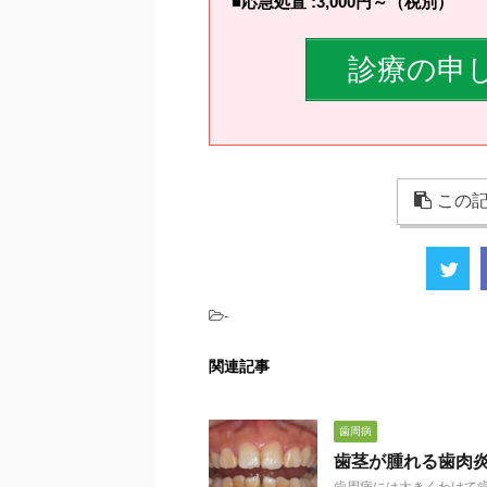
■応急処置 :3,000円～（税別）
診療の申
この記
-
関連記事
歯周病
歯茎が腫れる歯肉