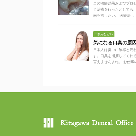
この治療結果およびプロ
じ治療を行ったとしても、
歯を治したい。 医療法 ...
口臭がひどい
気になる口臭の原
日本人は臭いに敏感と云
す。口臭を指摘してくれ
言えませんよね。 お仕事の場