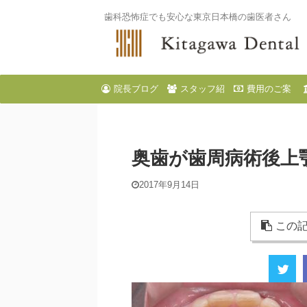
歯科恐怖症でも安心な東京日本橋の歯医者さん
院長ブログ
スタッフ紹
費用のご案
介
内
奥歯が歯周病術後上
2017年9月14日
この記