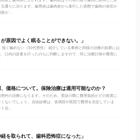
歯肉炎と歯周炎に分かれます。歯肉炎はその名の通り歯肉に限局した炎
と元通りに治ります。歯周炎は歯肉炎から進行した病態で歯肉の炎症か
 ...
とが原因でよく眠ることができない。」
、強く噛めない（50代男性） 紹介している事例と同様の治療の効果には
は、口内の診査を行ったのちに判断しますので、同じ治療計画や費用に
.
用、価格について。保険治療は適用可能なのか？
適用外の治療になります。そのため、受診の際に費用負担がどの程度に
なくないでしょう。 自由診療は、各病院や医院で費用を決定していま
 ...
神経を取られて、歯科恐怖症になった」