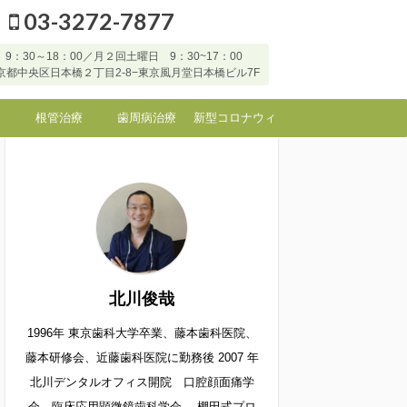
03-3272-7877
9：30～18：00／月２回土曜日 9：30~17：00
7 東京都中央区日本橋２丁目2-8−東京風月堂日本橋ビル7F
根管治療
歯周病治療
新型コロナウィ
ルスなど感染症
に対する当院の
対応
北川俊哉
1996年 東京歯科大学卒業、藤本歯科医院、
藤本研修会、近藤歯科医院に勤務後 2007 年
北川デンタルオフィス開院 口腔顔面痛学
会 臨床応用顕微鏡歯科学会 棚田式プロ