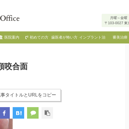
月曜～金曜 
〒103-002
医院案内
初めての方
歯医者が怖い方
インプラント治
審美治療
へ
療
顎咬合面
事タイトルとURLをコピー