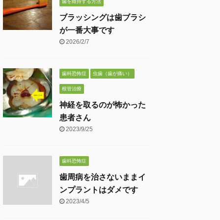
歯を維持する方法
ブラッシングは歯ブラシ
が一番大事です
2026/2/7
歯科恐怖症
虫歯（歯が痛い）
根管治療
神経を取るのが怖かった
患者さん
2023/9/25
歯科恐怖症
歯周病を治さないままイ
ンプラントはダメです
2023/4/5