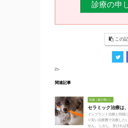
診療の申
この記
-
関連記事
虫歯（歯が痛い）
セラミック治療は
インプラント治療と同様
り安い治療費で治療した
せん。 しかし、安ければ良 .