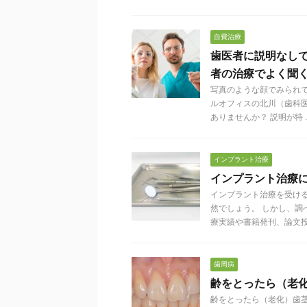
自費治療
歯医者に説明なしで
者の治療でよく聞
写真のような顔でみられ
ルオフィスの北川（歯科
ありませんか？ 説明が特 ..
インプラント治療
インプラント治療
インプラント治療を受け
然でしょう。 しかし、
療実績や書籍発刊、論文投稿 
歯周病
齢をとったら（老
齢をとったら（老化）歯