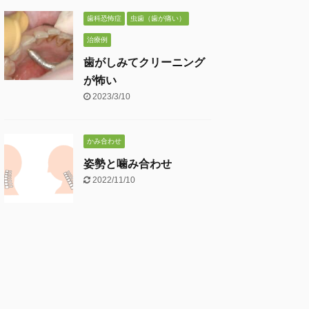
歯科恐怖症
虫歯（歯が痛い）
治療例
歯がしみてクリーニング
が怖い
2023/3/10
かみ合わせ
姿勢と噛み合わせ
2022/11/10