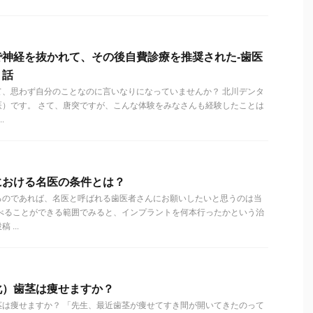
神経を抜かれて、その後自費診療を推奨された-歯医
く話
て、思わず自分のことなのに言いなりになっていませんか？ 北川デンタ
医）です。 さて、唐突ですが、こんな体験をみなさんも経験したことは
.
における名医の条件とは？
るのであれば、名医と呼ばれる歯医者さんにお願いしたいと思うのは当
調べることができる範囲でみると、インプラントを何本行ったかという治
...
化）歯茎は痩せますか？
茎は痩せますか？ 「先生、最近歯茎が痩せてすき間が開いてきたのって