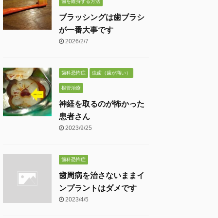
歯を維持する方法
ブラッシングは歯ブラシ
が一番大事です
2026/2/7
歯科恐怖症
虫歯（歯が痛い）
根管治療
神経を取るのが怖かった
患者さん
2023/9/25
歯科恐怖症
歯周病を治さないままイ
ンプラントはダメです
2023/4/5