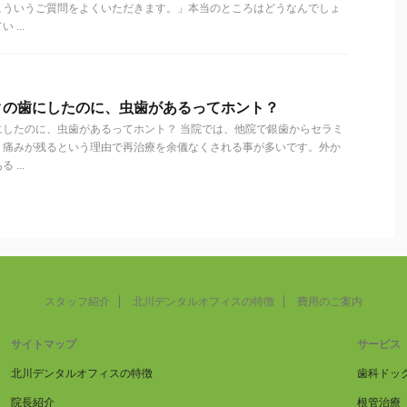
こういうご質問をよくいただきます。」本当のところはどうなんでしょ
...
クの歯にしたのに、虫歯があるってホント？
にしたのに、虫歯があるってホント？ 当院では、他院で銀歯からセラミ
、痛みが残るという理由で再治療を余儀なくされる事が多いです。外か
...
スタッフ紹介
北川デンタルオフィスの特徴
費用のご案内
サイトマップ
サービス
北川デンタルオフィスの特徴
歯科ドッ
院長紹介
根管治療