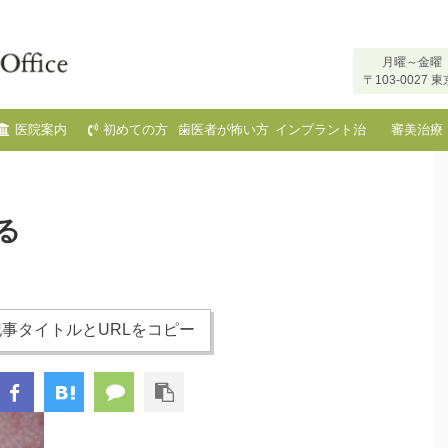
月曜～金曜 
〒103-002
医院案内
初めての方
歯医者が怖い方
インプラント治
審美治療
へ
療
る
事タイトルとURLをコピー