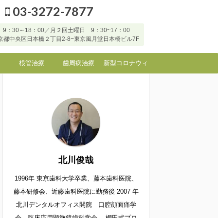
03-3272-7877
9：30～18：00／月２回土曜日 9：30~17：00
7 東京都中央区日本橋２丁目2-8−東京風月堂日本橋ビル7F
根管治療
歯周病治療
新型コロナウィ
ルスなど感染症
に対する当院の
対応
北川俊哉
1996年 東京歯科大学卒業、藤本歯科医院、
藤本研修会、近藤歯科医院に勤務後 2007 年
北川デンタルオフィス開院 口腔顔面痛学
会 臨床応用顕微鏡歯科学会 棚田式プロ