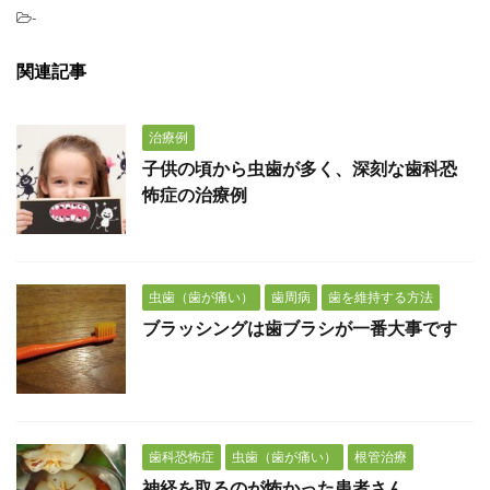
-
関連記事
治療例
子供の頃から虫歯が多く、深刻な歯科恐
怖症の治療例
虫歯（歯が痛い）
歯周病
歯を維持する方法
ブラッシングは歯ブラシが一番大事です
歯科恐怖症
虫歯（歯が痛い）
根管治療
神経を取るのが怖かった患者さん