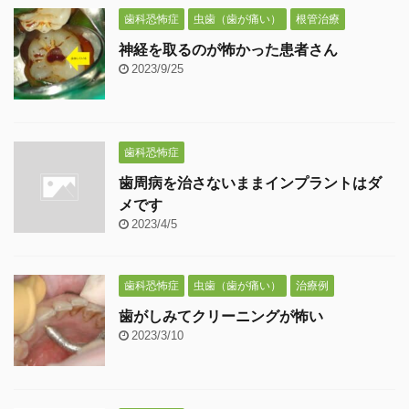
歯科恐怖症
虫歯（歯が痛い）
根管治療
神経を取るのが怖かった患者さん
2023/9/25
歯科恐怖症
歯周病を治さないままインプラントはダ
メです
2023/4/5
歯科恐怖症
虫歯（歯が痛い）
治療例
歯がしみてクリーニングが怖い
2023/3/10