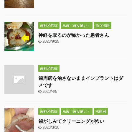
歯科恐怖症
虫歯（歯が痛い）
根管治療
神経を取るのが怖かった患者さん
2023/9/25
歯科恐怖症
歯周病を治さないままインプラントはダ
メです
2023/4/5
歯科恐怖症
虫歯（歯が痛い）
治療例
歯がしみてクリーニングが怖い
2023/3/10