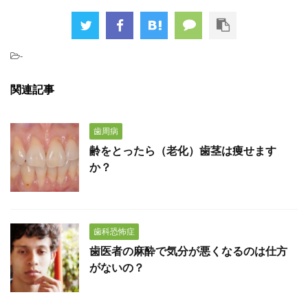
-
関連記事
歯周病
齢をとったら（老化）歯茎は痩せます
か？
歯科恐怖症
歯医者の麻酔で気分が悪くなるのは仕方
がないの？