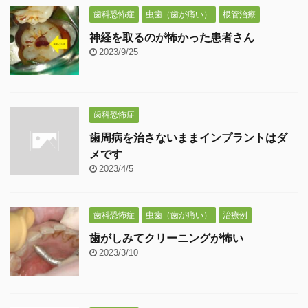
歯科恐怖症
虫歯（歯が痛い）
根管治療
神経を取るのが怖かった患者さん
2023/9/25
歯科恐怖症
歯周病を治さないままインプラントはダ
メです
2023/4/5
歯科恐怖症
虫歯（歯が痛い）
治療例
歯がしみてクリーニングが怖い
2023/3/10