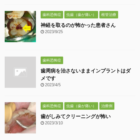
歯科恐怖症
虫歯（歯が痛い）
根管治療
神経を取るのが怖かった患者さん
2023/9/25
歯科恐怖症
歯周病を治さないままインプラントはダ
メです
2023/4/5
歯科恐怖症
虫歯（歯が痛い）
治療例
歯がしみてクリーニングが怖い
2023/3/10